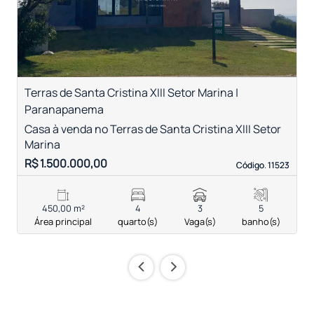
Terras de Santa Cristina XIII Setor Marina |
R
Paranapanema
C
c
Casa à venda no Terras de Santa Cristina XIII Setor
Marina
R$ 1.500.000,00
R
Código. 11523
Código. 11523
450,00 m²
4
3
5
Área principal
quarto(s)
Vaga(s)
banho(s)
‹
›