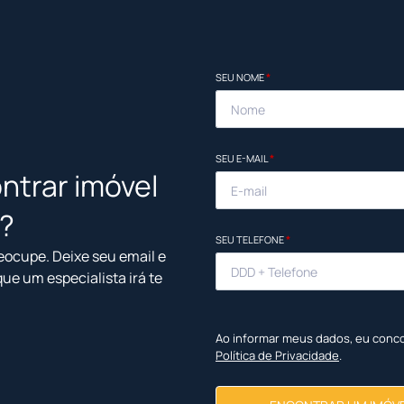
SEU NOME
*
SEU E-MAIL
*
ntrar imóvel
l?
SEU TELEFONE
*
eocupe. Deixe seu email e
que um especialista irá te
Ao informar meus dados, eu conc
Política de Privacidade
.