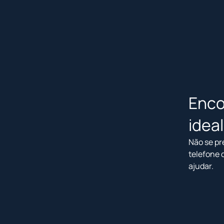
Enco
idea
Não se pr
telefone 
ajudar.