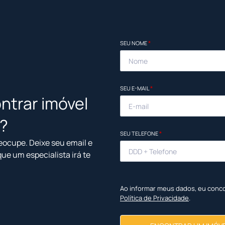
SEU NOME
*
SEU E-MAIL
*
ntrar imóvel
l?
SEU TELEFONE
*
eocupe. Deixe seu email e
que um especialista irá te
Ao informar meus dados, eu conc
Política de Privacidade
.