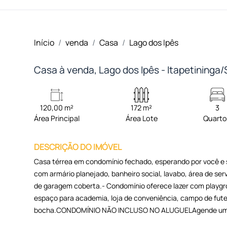
Início
venda
Casa
Lago dos Ipês
Casa à venda, Lago dos Ipês - Itapetininga
120,00 m²
172 m²
3
Área Principal
Área Lote
Quart
DESCRIÇÃO DO IMÓVEL
Casa térrea em condomínio fechado, esperando por você e su
com armário planejado, banheiro social, lavabo, área de s
de garagem coberta.- Condomínio oferece lazer com playgrou
espaço para academia, loja de conveniência, campo de fute
bocha.CONDOMÍNIO NÃO INCLUSO NO ALUGUELAgende uma vi