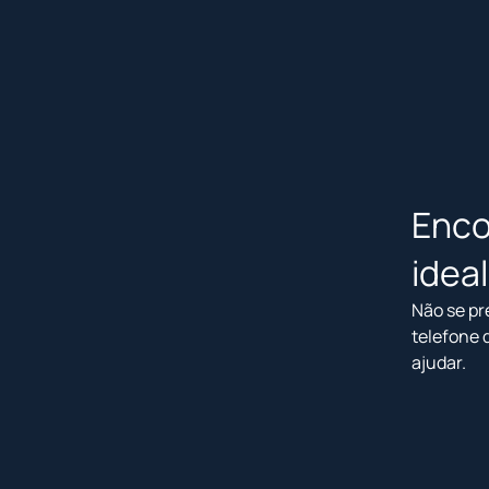
Enco
idea
Não se pr
telefone 
ajudar.