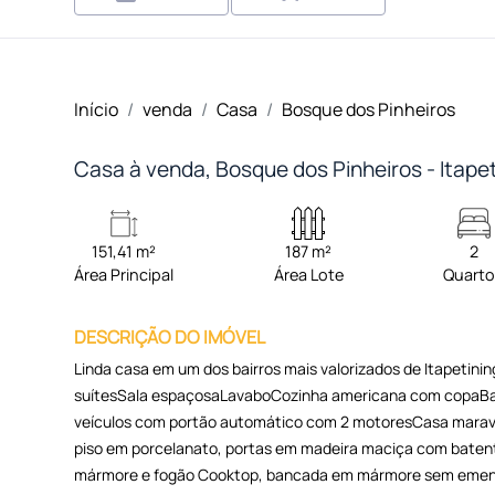
Início
venda
Casa
Bosque dos Pinheiros
Casa à venda, Bosque dos Pinheiros - Itape
151,41 m²
187 m²
2
Área Principal
Área Lote
Quart
DESCRIÇÃO DO IMÓVEL
Linda casa em um dos bairros mais valorizados de Itapetining
suítesSala espaçosaLavaboCozinha americana com copaBa
veículos com portão automático com 2 motoresCasa maravil
piso em porcelanato, portas em madeira maciça com batent
mármore e fogão Cooktop, bancada em mármore sem emenda