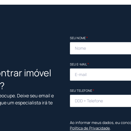
SEU NOME
*
SEU E-MAIL
*
ntrar imóvel
l?
SEU TELEFONE
*
eocupe. Deixe seu email e
que um especialista irá te
Ao informar meus dados, eu conc
Política de Privacidade
.