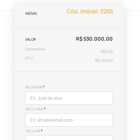
Cód. imóvel: 3265
IMÓVEL
R$ 530.000,00
VALOR
Condomínio
R$ 0,00
IPTU
R$ 1.070,91
SEU NOME
*
SEU E-MAIL
*
CELULAR
*