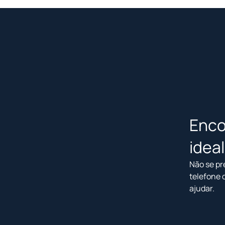
Enco
idea
Não se pr
telefone 
ajudar.