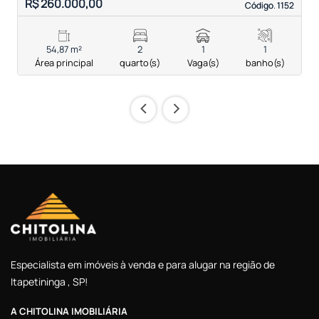
R$ 260.000,00
R
Código. 1152
Código. 1152
54,87 m²
2
1
1
Área principal
quarto(s)
Vaga(s)
banho(s)
‹
›
Especialista em imóveis à venda e para alugar na região de
Itapetininga , SP!
A CHITOLINA IMOBILIÁRIA