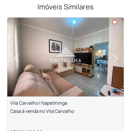
Imóveis Similares
<
<
<
<
<
‹
›
Previous
Next
Vila Carvalho | Itapetininga
V
Casa à venda no Vila Carvalho
C