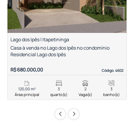
Lago dos Ipês | Itapetininga
V
Casa à venda no Lago dos Ipês no condomínio
C
Residencial Lago dos Ipês
c
R$ 680.000,00
R
Código. 4602
Código. 4602
120,00 m²
3
2
3
Área principal
quarto(s)
Vaga(s)
banho(s)
‹
›