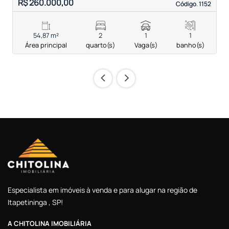
R$ 260.000,00
R
Código. 1152
Código. 1152
54,87 m²
2
1
1
Área principal
quarto(s)
Vaga(s)
banho(s)
‹
›
Especialista em imóveis à venda e para alugar na região de
Itapetininga , SP!
A CHITOLINA IMOBILIÁRIA