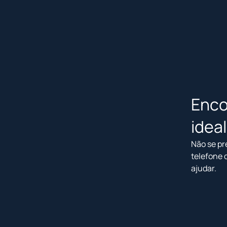
Enco
idea
Não se pr
telefone 
ajudar.