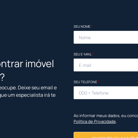
SEU NOME
*
SEU E-MAIL
*
ntrar imóvel
l?
SEU TELEFONE
*
eocupe. Deixe seu email e
que um especialista irá te
Ao informar meus dados, eu conc
Política de Privacidade
.