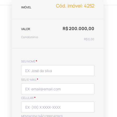
Cód. imóvel: 4252
IMÓVEL
R$ 200.000,00
VALOR
Condomínio
R$ 0,00
SEU NOME
*
SEU E-MAIL
*
CELULAR
*
MENSAGEM (NÃO OBRIGATRIO)