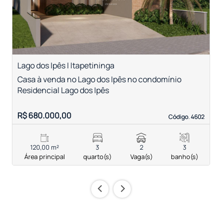
Lago dos Ipês | Itapetininga
V
Casa à venda no Lago dos Ipês no condomínio
C
Residencial Lago dos Ipês
c
R$ 680.000,00
R
Código. 4602
Código. 4602
120,00 m²
3
2
3
Área principal
quarto(s)
Vaga(s)
banho(s)
‹
›