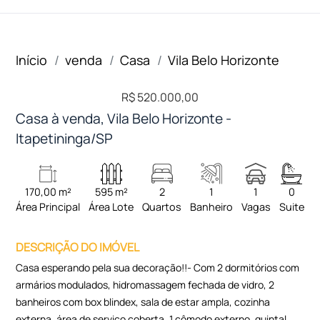
Início
venda
Casa
Vila Belo Horizonte
R$ 520.000,00
Casa à venda, Vila Belo Horizonte -
Itapetininga/SP
170,00 m²
595 m²
2
1
1
0
Área Principal
Área Lote
Quartos
Banheiro
Vagas
Suite
DESCRIÇÃO DO IMÓVEL
Casa esperando pela sua decoração!!- Com 2 dormitórios com
armários modulados, hidromassagem fechada de vidro, 2
banheiros com box blindex, sala de estar ampla, cozinha
externa, área de serviço coberta, 1 cômodo externo, quintal