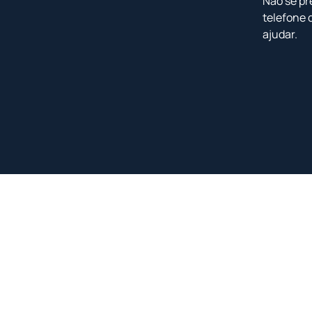
Não se pr
telefone 
ajudar.
<
<
<
<
<
<
<
<
NOVO