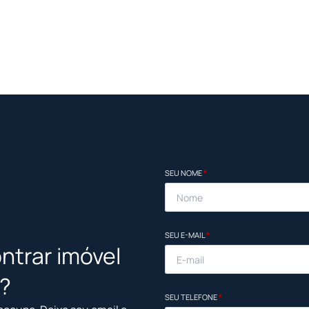
SEU NOME
*
SEU E-MAIL
*
ntrar imóvel
l?
SEU TELEFONE
*