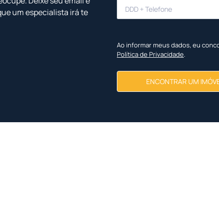
eocupe. Deixe seu email e
que um especialista irá te
Ao informar meus dados, eu conc
Política de Privacidade
.
ENCONTRAR UM IMÓV
Imóveis Similares
<
<
<
<
NOVO