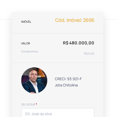
Cód. imóvel: 2696
IMÓVEL
R$ 480.000,00
VALOR
Condomínio
R$ 0,00
CRECI: 93.921-F
Jota Chitolina
SEU NOME
*