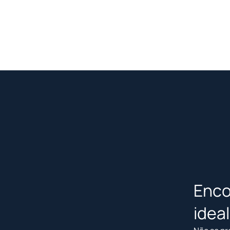
Enco
idea