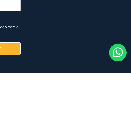
ordo com a
EL
<
<
<
<
<
<
<
<
NOVO
NOVO