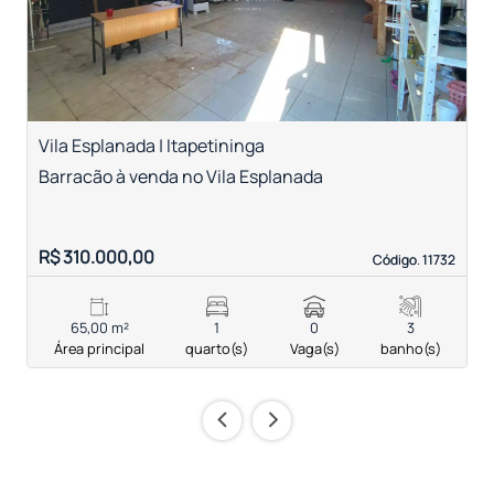
Vila Esplanada | Itapetininga
J
Barracão à venda no Vila Esplanada
B
R$ 310.000,00
R
Código. 11732
Código. 11732
65,00 m²
1
0
3
Área principal
quarto(s)
Vaga(s)
banho(s)
‹
›