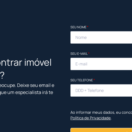
SEU NOME
*
SEU E-MAIL
*
ntrar imóvel
l?
SEU TELEFONE
*
eocupe. Deixe seu email e
que um especialista irá te
Ao informar meus dados, eu conc
Política de Privacidade
.