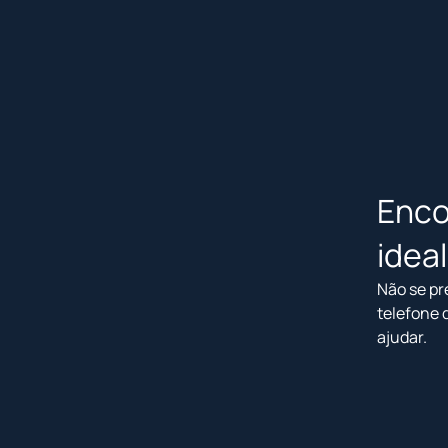
Enco
idea
Não se pr
telefone 
ajudar.