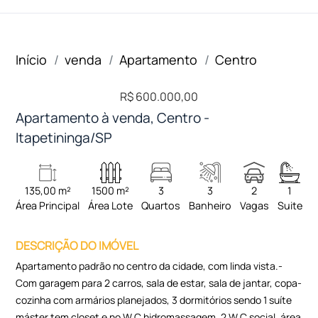
Início
venda
Apartamento
Centro
R$ 600.000,00
Apartamento à venda, Centro -
Itapetininga/SP
135,00 m²
1500 m²
3
3
2
1
Área Principal
Área Lote
Quartos
Banheiro
Vagas
Suite
DESCRIÇÃO DO IMÓVEL
Apartamento padrão no centro da cidade, com linda vista.-
Com garagem para 2 carros, sala de estar, sala de jantar, copa-
cozinha com armários planejados, 3 dormitórios sendo 1 suíte
máster tem closet e no W.C hidromassagem, 2 W.C social, área