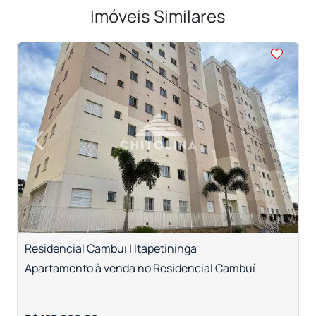
Imóveis Similares
<
<
<
<
<
‹
›
Previous
Next
Residencial Cambuí | Itapetininga
V
Apartamento à venda no Residencial Cambuí
A
T
R