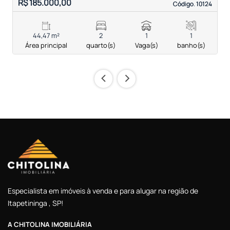
R$ 185.000,00
R
Código. 10124
Código. 10124
44,47 m²
2
1
1
Área principal
quarto(s)
Vaga(s)
banho(s)
‹
›
Especialista em imóveis à venda e para alugar na região de
Itapetininga , SP!
A CHITOLINA IMOBILIÁRIA