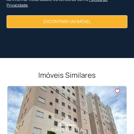
Privacidade
.
ENCONTRAR UM IMÓVEL
Imóveis Similares
<
<
<
<
<
‹
›
Previous
Next