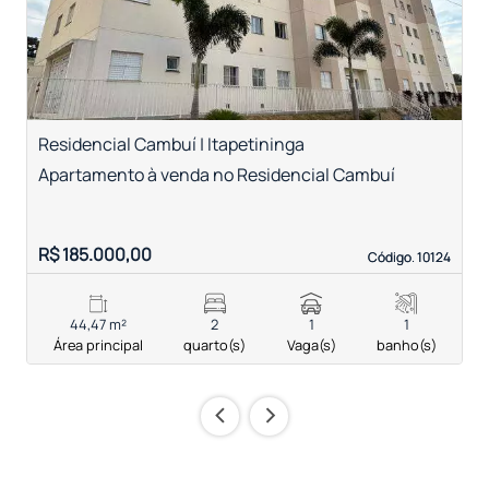
Residencial Cambuí | Itapetininga
V
Apartamento à venda no Residencial Cambuí
A
T
R
R$ 185.000,00
R
Código. 10124
Código. 10124
44,47 m²
2
1
1
Área principal
quarto(s)
Vaga(s)
banho(s)
‹
›