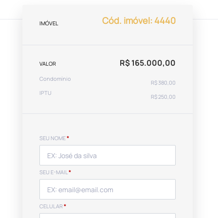
Cód. imóvel: 4440
IMÓVEL
R$ 165.000,00
VALOR
Condomínio
R$ 380,00
IPTU
R$ 250,00
SEU NOME
*
SEU E-MAIL
*
CELULAR
*