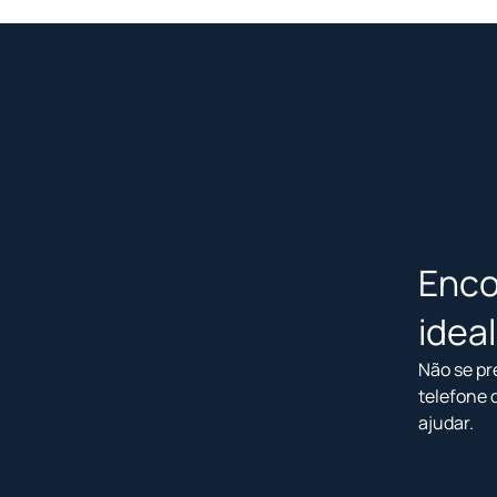
Enco
idea
Não se pr
telefone 
ajudar.