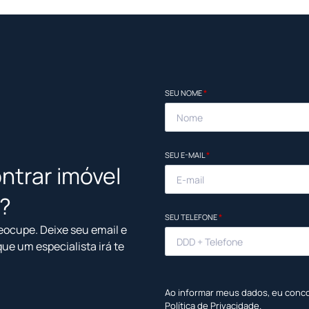
SEU NOME
*
SEU E-MAIL
*
ntrar imóvel
l?
SEU TELEFONE
*
eocupe. Deixe seu email e
que um especialista irá te
Ao informar meus dados, eu conc
Política de Privacidade
.