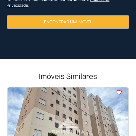
Privacidade
.
ENCONTRAR UM IMÓVEL
Imóveis Similares
<
<
<
<
<
‹
›
Previous
Next