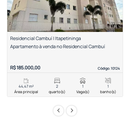
Residencial Cambuí | Itapetininga
V
Apartamento à venda no Residencial Cambuí
A
T
R
R$ 185.000,00
R
Código. 10124
Código. 10124
44,47 m²
2
1
1
Área principal
quarto(s)
Vaga(s)
banho(s)
‹
›