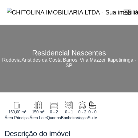
Residencial Nascentes
Rodovia Aristides da Costa Barros, Vila Mazzei, Itapetininga -
SP
150,00 m²
150 m²
0 - 2
0 - 1
0 - 2
0 - 0
Área Principal
Área Lote
Quartos
Banheiro
Vagas
Suite
Descrição do imóvel