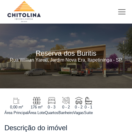
Reserva dos Buritis
Rua Willian Yared, Jardim Nova Era, Itapetininga - SP
0,00 m²
176 m²
0 - 3
0 - 2
0 - 2
0 - 1
Área Principal
Área Lote
Quartos
Banheiro
Vagas
Suite
Descrição do imóvel