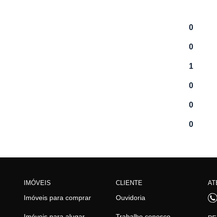
0
0
1
0
0
0
IMÓVEIS
CLIENTE
AT
Imóveis para comprar
Ouvidoria
Imóveis para alugar
Trabalhe conosco