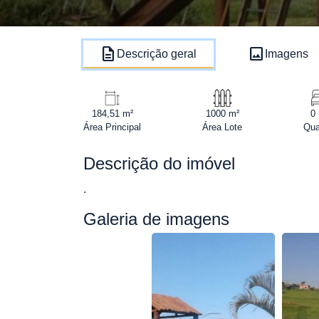
description
image
Descrição geral
Imagens
184,51 m²
1000 m²
0 
Área Principal
Área Lote
Qua
Descrição do imóvel
.
Galeria de imagens