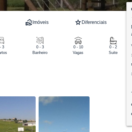
real_estate_agent
star
Imóveis
Diferenciais
- 3
0 - 3
0 - 10
0 - 2
rtos
Banheiro
Vagas
Suite