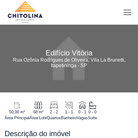
Edifício Vitória
Rua Ozônia Rodrigues de Oliveira, Vila La Brunetti,
Itapetininga - SP
50,00 m²
68 m²
2 - 2
1 - 1
0 - 1
0 - 0
Área Principal
Área Lote
Quartos
Banheiro
Vagas
Suite
Descrição do imóvel