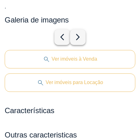
.
Galeria de imagens
arrow_back_ios_new
arrow_forward_ios
Ver imóveis à Venda
Ver imóveis para Locação
Características
Outras caracteristicas