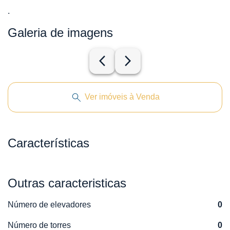
.
Galeria de imagens
arrow_back_ios_new
arrow_forward_ios
Ver imóveis à Venda
Características
Outras caracteristicas
Número de elevadores
0
Número de torres
0