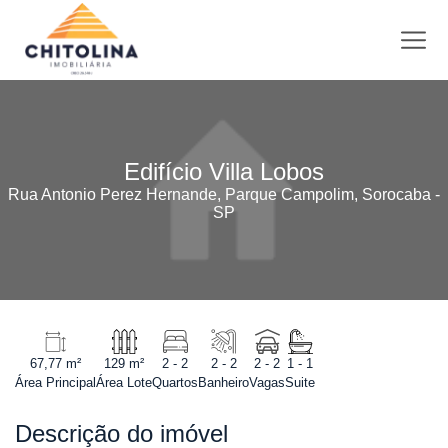
Edifício Villa Lobos
Rua Antonio Perez Hernande, Parque Campolim, Sorocaba -
SP
67,77 m²
129 m²
2 - 2
2 - 2
2 - 2
1 - 1
Área Principal
Área Lote
Quartos
Banheiro
Vagas
Suite
Descrição do imóvel