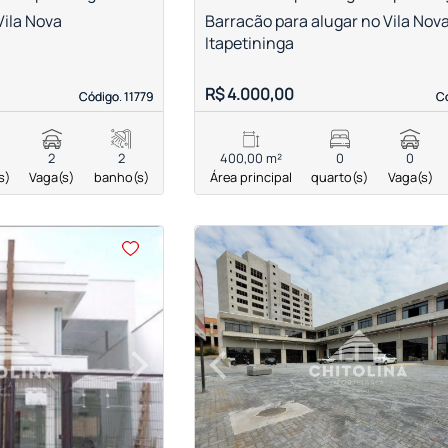
Vila Nova
Barracão para alugar no Vila Nov
Itapetininga
R$ 4.000,00
Código. 11779
Código. 11779
Có
Có
2
2
400,00 m²
0
0
s)
Vaga(s)
banho(s)
Área principal
quarto(s)
Vaga(s)
<
›
‹
Next
Previous