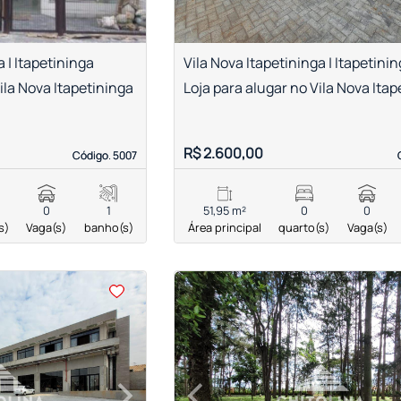
a | Itapetininga
Vila Nova Itapetininga | Itapetini
ila Nova Itapetininga
Loja para alugar no Vila Nova Ita
R$ 2.600,00
Código. 5007
Código. 5007
0
1
51,95 m²
0
0
s)
Vaga(s)
banho(s)
Área principal
quarto(s)
Vaga(s)
<
<
<
<
›
‹