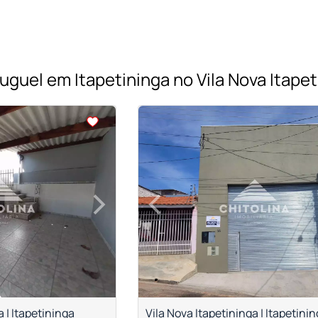
uguel em Itapetininga no Vila Nova Itape
<
<
<
<
›
‹
Next
Previous
a | Itapetininga
Vila Nova Itapetininga | Itapetini