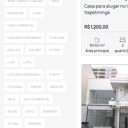
APARTAMENTO GARDEN
ÁREA
Casa para alugar no 
Itapetininga
BARRACÃO
CASA
CASA COMERCIAL
R$ 1.200,00
CASA EM CONDOMÍNIO
CHÁCARA
90,60 m²
2
EDÍCULA
GALPÃO
KITNET
Área principal
quarto(
LOJA
LOTE
LOTE EM CONDOMÍNIO
PONTO
POUSADA
PRÉDIO
RANCHO
‹
SALA
SALA COMERCIAL
Previous
SALÃO
SÍTIO
SOBRADO
STUDIO
TERRENO