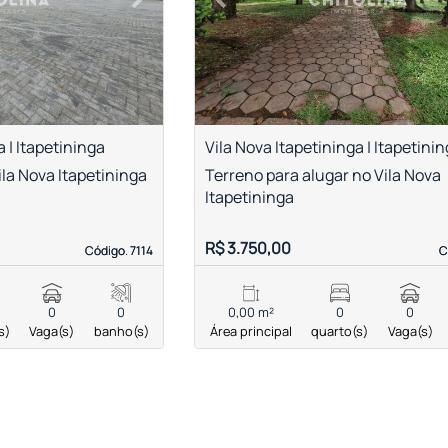
Next
Previous
a | Itapetininga
Vila Nova Itapetininga | Itapetini
ila Nova Itapetininga
Terreno para alugar no Vila Nova
Itapetininga
R$ 3.750,00
Código. 7114
Código. 7114
C
C
0
0
0,00 m²
0
0
s)
Vaga(s)
banho(s)
Área principal
quarto(s)
Vaga(s)