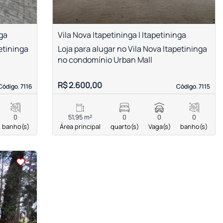
nga
Vila Nova Itapetininga | Itapetininga
petininga
Loja para alugar no Vila Nova Itapetininga
no condomínio Urban Mall
R$ 2.600,00
Código. 7116
Código. 7116
Código. 7115
Código. 7115
0
51,95 m²
0
0
0
banho(s)
Área principal
quarto(s)
Vaga(s)
banho(s)
›