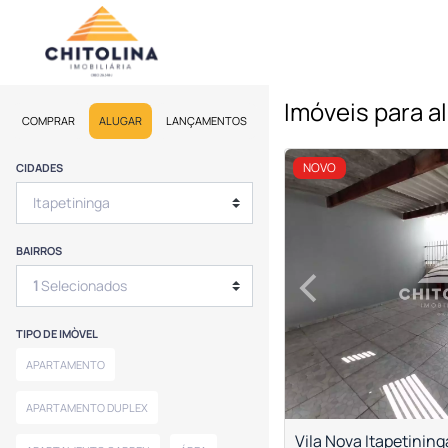
Imóveis para al
COMPRAR
ALUGAR
LANÇAMENTOS
<
<
<
<
NOVO
CIDADES
BAIRROS
‹
1
Selecionados
Previous
TIPO DE IMÒVEL
APARTAMENTO
APARTAMENTO DUPLEX
Vila Nova Itapetining