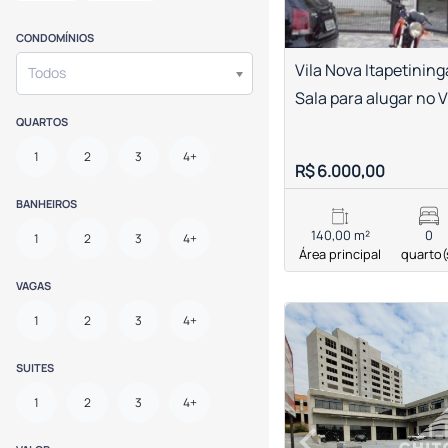
CONDOMÍNIOS
Vila Nova Itapetining
Todos
Sala para alugar no V
QUARTOS
1
2
3
4+
R$ 6.000,00
BANHEIROS
140,00 m²
0
1
2
3
4+
Área principal
quarto(
VAGAS
<
1
2
3
4+
SUITES
1
2
3
4+
‹