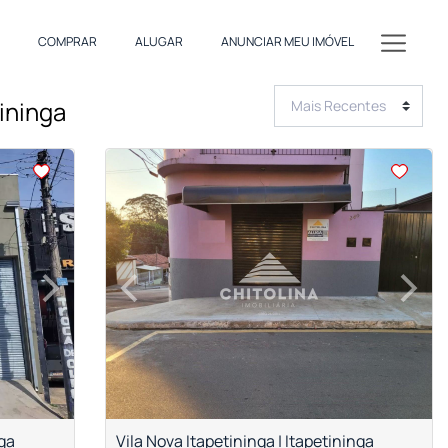
COMPRAR
ALUGAR
ANUNCIAR MEU IMÓVEL
tininga
<
<
<
<
›
‹
›
Next
Previous
Next
nga
Vila Nova Itapetininga | Itapetininga