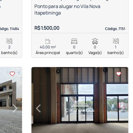
a
Ponto para alugar no Vila Nova
Itapetininga
R$ 1.500,00
digo. 11484
digo. 11484
Código. 7151
Código. 7151
2
40,00 m²
0
0
1
banho(s)
Área principal
quarto(s)
Vaga(s)
banho(s)
<
<
<
<
›
‹
›
Next
Previous
Next