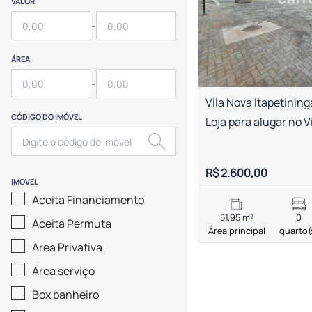
Previous
VALOR
-
ÁREA
-
Vila Nova Itapetining
CÓDIGO DO IMÓVEL
Loja para alugar no V
R$ 2.600,00
IMOVEL
Aceita Financiamento
51,95 m²
0
Aceita Permuta
Área principal
quarto(
Area Privativa
Área serviço
Box banheiro