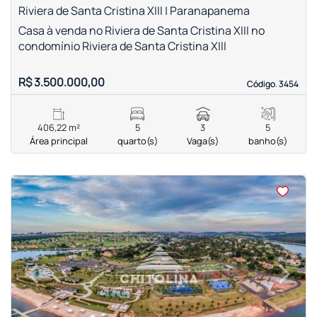
Riviera de Santa Cristina XIII | Paranapanema
Casa à venda no Riviera de Santa Cristina XIII no
condomínio Riviera de Santa Cristina XIII
R$ 3.500.000,00
Código. 3454
Código. 3454
406,22 m²
5
3
5
Área principal
quarto(s)
Vaga(s)
banho(s)
<
<
<
<
‹
›
Previous
Next