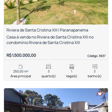
Riviera de Santa Cristina XIII | Paranapanema
Casa à venda no Riviera de Santa Cristina XIII no
condomínio Riviera de Santa Cristina XIII
R$ 1.500.000,00
Código. 3637
Código. 3637
250,00 m²
3
1
3
Área principal
quarto(s)
Vaga(s)
banho(s)
<
<
<
<