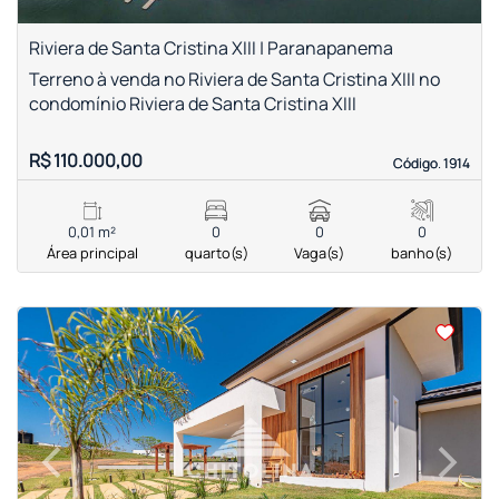
Riviera de Santa Cristina XIII | Paranapanema
Terreno à venda no Riviera de Santa Cristina XIII no
condomínio Riviera de Santa Cristina XIII
R$ 110.000,00
Código. 1914
Código. 1914
0,01 m²
0
0
0
Área principal
quarto(s)
Vaga(s)
banho(s)
<
<
<
<
‹
›
Previous
Next