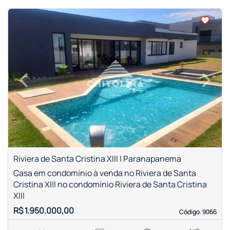
<
<
<
<
‹
›
Previous
Next
Riviera de Santa Cristina XIII | Paranapanema
Casa em condomínio à venda no Riviera de Santa
Cristina XIII no condomínio Riviera de Santa Cristina
XIII
R$ 1.950.000,00
Código. 9066
Código. 9066