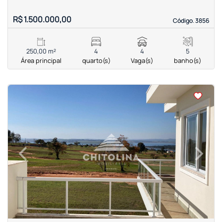
R$ 1.500.000,00
Código. 3856
Código. 3856
250,00 m²
4
4
5
Área principal
quarto(s)
Vaga(s)
banho(s)
<
<
<
<
‹
›
Previous
Next