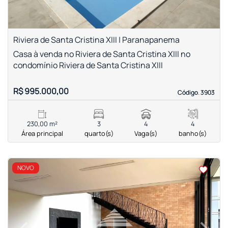
Riviera de Santa Cristina XIII | Paranapanema
Casa à venda no Riviera de Santa Cristina XIII no
condomínio Riviera de Santa Cristina XIII
R$ 995.000,00
Código. 3903
Código. 3903
230,00 m²
3
4
4
Área principal
quarto(s)
Vaga(s)
banho(s)
<
<
<
<
NOVO
‹
›