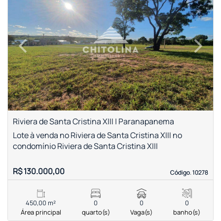
‹
›
Previous
Next
Riviera de Santa Cristina XIII | Paranapanema
Lote à venda no Riviera de Santa Cristina XIII no
condomínio Riviera de Santa Cristina XIII
R$ 130.000,00
Código. 10278
Código. 10278
450,00 m²
0
0
0
Área principal
quarto(s)
Vaga(s)
banho(s)