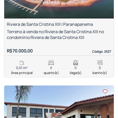
Riviera de Santa Cristina XIII | Paranapanema
Terreno à venda no Riviera de Santa Cristina XIII no
condomínio Riviera de Santa Cristina XIII
R$ 70.000,00
Código. 2637
Código. 2637
0,01 m²
0
0
0
Área principal
quarto(s)
Vaga(s)
banho(s)
<
<
<
<