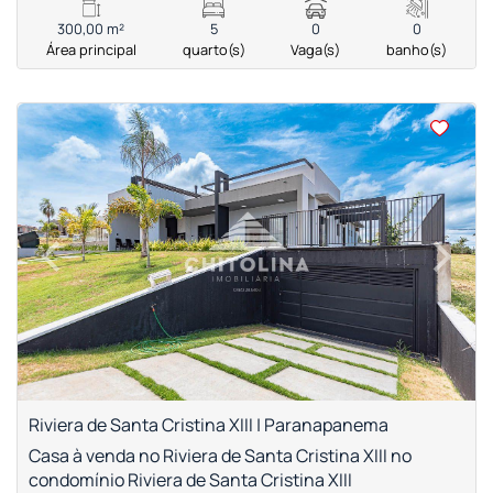
300,00 m²
5
0
0
Área principal
quarto(s)
Vaga(s)
banho(s)
<
<
<
<
‹
›
Previous
Next
Riviera de Santa Cristina XIII | Paranapanema
Casa à venda no Riviera de Santa Cristina XIII no
condomínio Riviera de Santa Cristina XIII