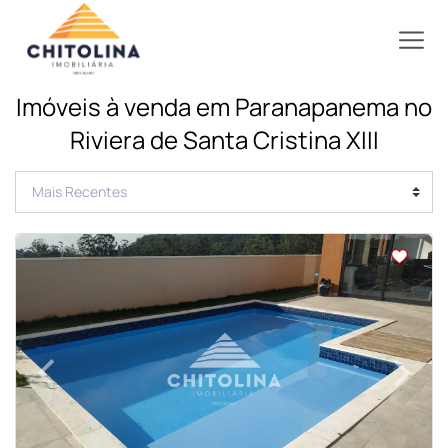
Imóveis à venda em Paranapanema no
Riviera de Santa Cristina XIII
<
<
<
<
‹
›
Previous
Next