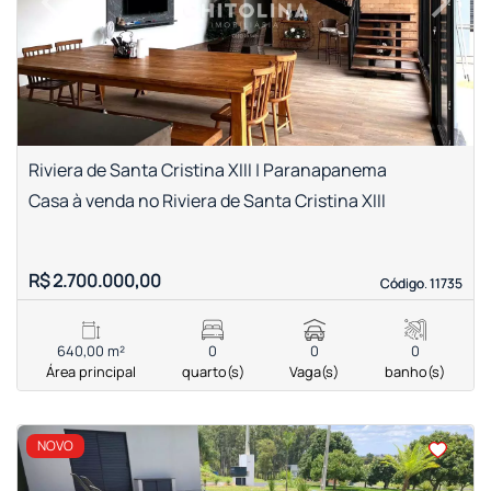
Previous
Next
Riviera de Santa Cristina XIII | Paranapanema
Casa à venda no Riviera de Santa Cristina XIII
R$ 2.700.000,00
Código. 11735
Código. 11735
640,00 m²
0
0
0
Área principal
quarto(s)
Vaga(s)
banho(s)
<
<
<
<
NOVO