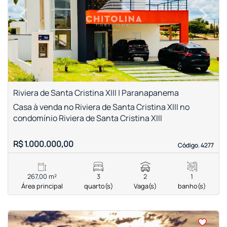
‹
›
Previous
Next
Riviera de Santa Cristina XIII | Paranapanema
Casa à venda no Riviera de Santa Cristina XIII no
condomínio Riviera de Santa Cristina XIII
R$ 1.000.000,00
Código. 4277
Código. 4277
267,00 m²
3
2
1
Área principal
quarto(s)
Vaga(s)
banho(s)
<
<
<
<