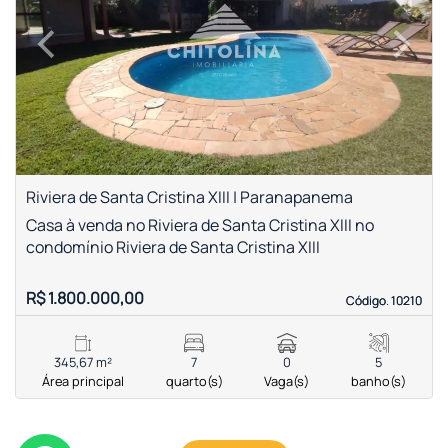
‹
›
Previous
Next
Riviera de Santa Cristina XIII | Paranapanema
Casa à venda no Riviera de Santa Cristina XIII no
condomínio Riviera de Santa Cristina XIII
R$ 1.800.000,00
Código. 10210
Código. 10210
345,67 m²
7
0
5
Área principal
quarto(s)
Vaga(s)
banho(s)