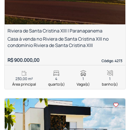
Riviera de Santa Cristina XIII | Paranapanema
Casa à venda no Riviera de Santa Cristina XIII no
condomínio Riviera de Santa Cristina XIII
R$ 900.000,00
Código. 4273
Código. 4273
230,00 m²
4
1
1
Área principal
quarto(s)
Vaga(s)
banho(s)
<
<
<
<