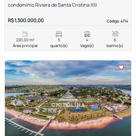
condomínio Riviera de Santa Cristina XIII
R$ 1.300.000,00
Código. 4714
Código. 4714
220,00 m²
5
4
6
Área principal
quarto(s)
Vaga(s)
banho(s)
<
<
<
<
‹
›
Previous
Next