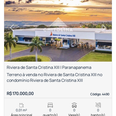
‹
›
Previous
Next
Riviera de Santa Cristina XIII | Paranapanema
Terreno à venda no Riviera de Santa Cristina XIII no
condomínio Riviera de Santa Cristina XIII
R$ 170.000,00
Código. 4490
Código. 4490
0,01 m²
0
0
0
Área principal
quarto(s)
Vaga(s)
banho(s)