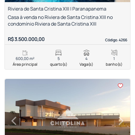
Riviera de Santa Cristina XIII | Paranapanema
Casa à venda no Riviera de Santa Cristina XIII no
condomínio Riviera de Santa Cristina XIII
R$ 3.500.000,00
Código. 4266
Código. 4266
600,00 m²
5
4
1
Área principal
quarto(s)
Vaga(s)
banho(s)
<
<
<
<
‹
›
Previous
Next