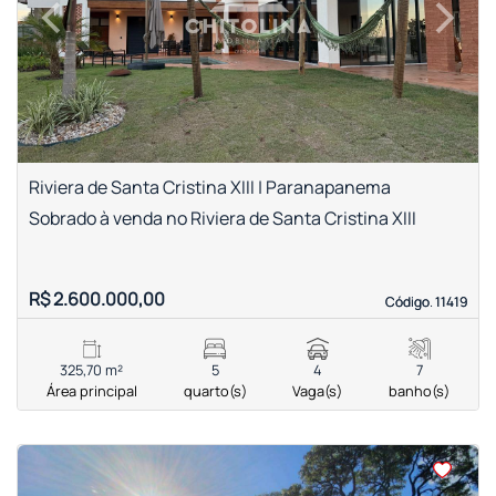
‹
›
Previous
Next
Riviera de Santa Cristina XIII | Paranapanema
Sobrado à venda no Riviera de Santa Cristina XIII
R$ 2.600.000,00
Código. 11419
Código. 11419
325,70 m²
5
4
7
Área principal
quarto(s)
Vaga(s)
banho(s)
<
<
<
<