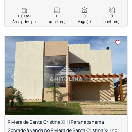
0,01 m²
0
0
0
Área principal
quarto(s)
Vaga(s)
banho(s)
<
<
<
<
‹
›
Previous
Next
Riviera de Santa Cristina XIII | Paranapanema
Sobrado à venda no Riviera de Santa Cristina XIII no