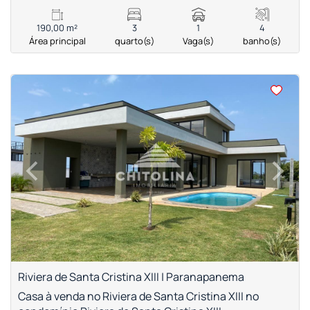
190,00 m²
3
1
4
Área principal
quarto(s)
Vaga(s)
banho(s)
<
<
<
<
‹
›
Previous
Next
Riviera de Santa Cristina XIII | Paranapanema
Casa à venda no Riviera de Santa Cristina XIII no