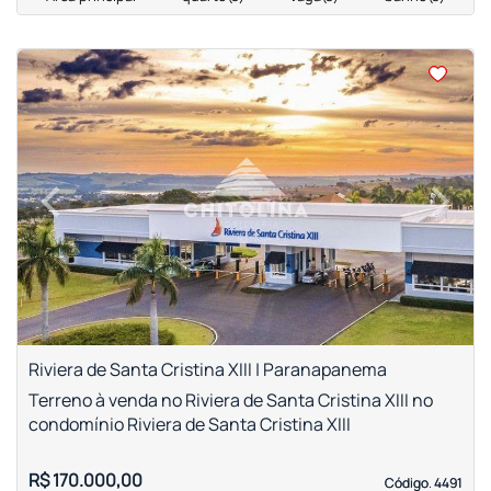
<
<
<
<
‹
›
Previous
Next
Riviera de Santa Cristina XIII | Paranapanema
Terreno à venda no Riviera de Santa Cristina XIII no
condomínio Riviera de Santa Cristina XIII
R$ 170.000,00
Código. 4491
Código. 4491