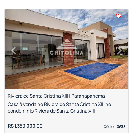
<
<
<
<
‹
›
Previous
Next
Riviera de Santa Cristina XIII | Paranapanema
Casa à venda no Riviera de Santa Cristina XIII no
condomínio Riviera de Santa Cristina XIII
R$ 1.350.000,00
Código. 3638
Código. 3638