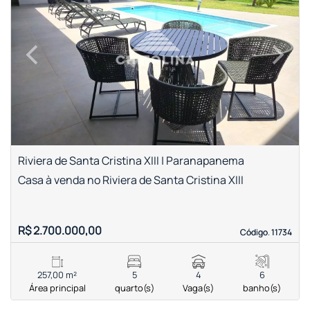
‹
›
Previous
Next
Riviera de Santa Cristina XIII | Paranapanema
Casa à venda no Riviera de Santa Cristina XIII
R$ 2.700.000,00
Código. 11734
Código. 11734
257,00 m²
5
4
6
Área principal
quarto(s)
Vaga(s)
banho(s)