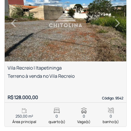
‹
›
Previous
Next
Vila Recreio | Itapetininga
Terreno à venda no Vila Recreio
R$ 128.000,00
Código. 9542
Código. 9542
250,00 m²
0
0
0
Área principal
quarto(s)
Vaga(s)
banho(s)