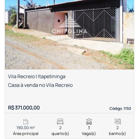
‹
›
Previous
Next
Vila Recreio | Itapetininga
Casa à venda no Vila Recreio
R$ 371.000,00
Código. 1150
Código. 1150
190,00 m²
2
3
2
Área principal
quarto(s)
Vaga(s)
banho(s)