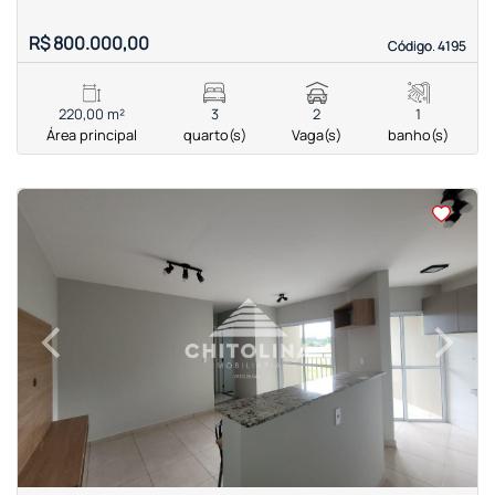
R$ 800.000,00
Código. 4195
Código. 4195
220,00 m²
3
2
1
Área principal
quarto(s)
Vaga(s)
banho(s)
<
<
<
<
‹
›
Previous
Next