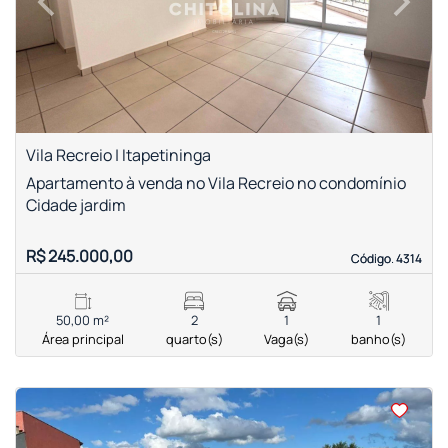
Previous
Next
Vila Recreio | Itapetininga
Apartamento à venda no Vila Recreio no condomínio
Cidade jardim
R$ 245.000,00
Código. 4314
Código. 4314
50,00 m²
2
1
1
Área principal
quarto(s)
Vaga(s)
banho(s)
<
<
<
<