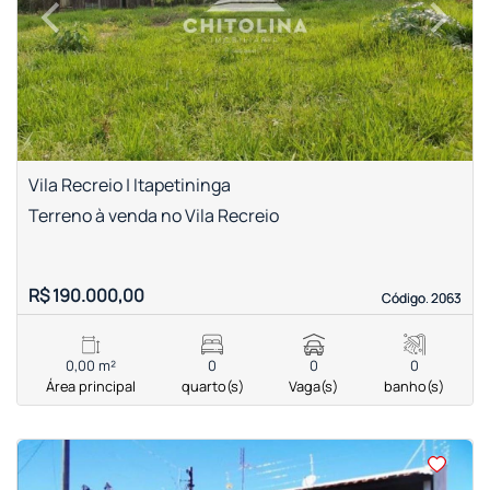
‹
›
Previous
Next
Vila Recreio | Itapetininga
Terreno à venda no Vila Recreio
R$ 190.000,00
Código. 2063
Código. 2063
0,00 m²
0
0
0
Área principal
quarto(s)
Vaga(s)
banho(s)
<
<
<
<