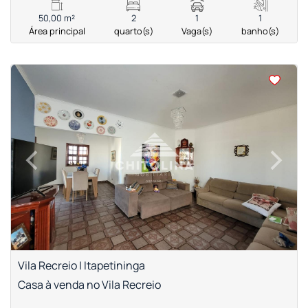
50,00 m²
2
1
1
Área principal
quarto(s)
Vaga(s)
banho(s)
<
<
<
<
‹
›
Previous
Next
Vila Recreio | Itapetininga
Casa à venda no Vila Recreio