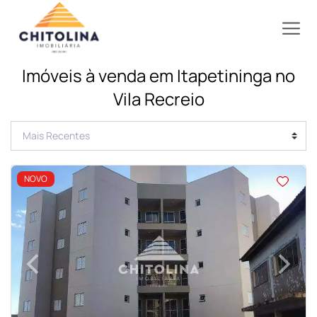
Imóveis à venda em Itapetininga no
Vila Recreio
<
<
<
<
NOVO
‹
›
Previous
Next