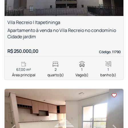
Vila Recreio | Itapetininga
Apartamento à venda no Vila Recreio no condomínio
Cidade jardim
R$ 250.000,00
Código. 11790
Código. 11790
67,00 m²
2
1
1
Área principal
quarto(s)
Vaga(s)
banho(s)
<
<
<
<
‹
›