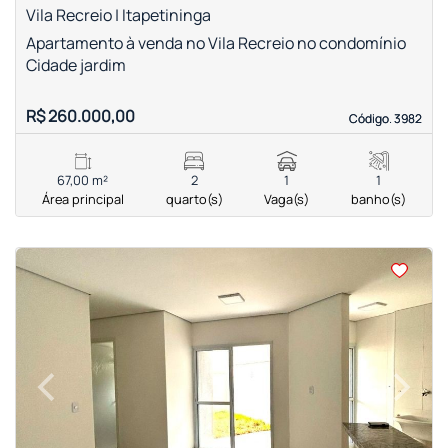
Vila Recreio | Itapetininga
Apartamento à venda no Vila Recreio no condomínio
Cidade jardim
R$ 260.000,00
Código. 3982
Código. 3982
67,00 m²
2
1
1
Área principal
quarto(s)
Vaga(s)
banho(s)
<
<
<
<
‹
›
Previous
Next