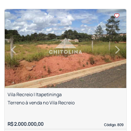
<
<
<
<
‹
›
Previous
Next
Vila Recreio | Itapetininga
Terreno à venda no Vila Recreio
R$ 2.000.000,00
Código. 809
Código. 809