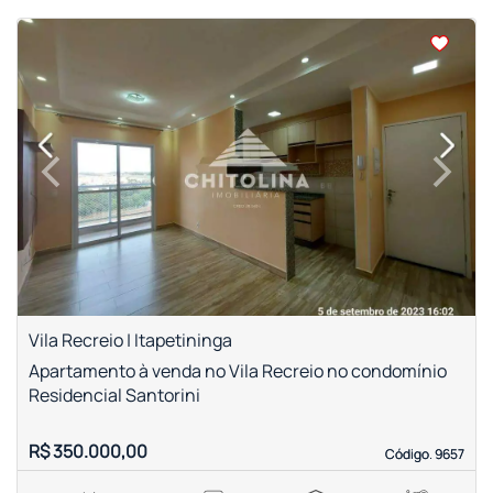
<
<
<
<
‹
›
Previous
Next
Vila Recreio | Itapetininga
Apartamento à venda no Vila Recreio no condomínio
Residencial Santorini
R$ 350.000,00
Código. 9657
Código. 9657