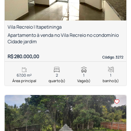
Vila Recreio | Itapetininga
Apartamento à venda no Vila Recreio no condomínio
Cidade jardim
R$ 280.000,00
Código. 3272
Código. 3272
67,00 m²
2
1
1
Área principal
quarto(s)
Vaga(s)
banho(s)