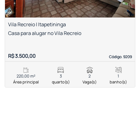
Vila Recreio | Itapetininga
Casa para alugar no Vila Recreio
R$ 3.500,00
Código. 9209
Código. 9209
220,00 m²
3
2
1
Área principal
quarto(s)
Vaga(s)
banho(s)