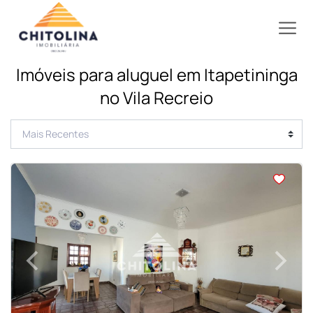
Imóveis para aluguel em Itapetininga
no Vila Recreio
<
<
<
<
‹
›
Previous
Next